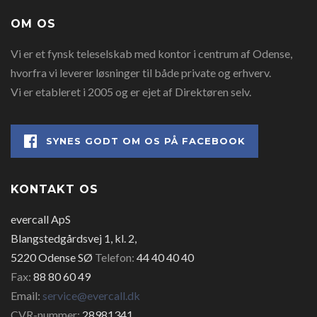
OM OS
Vi er et fynsk teleselskab med kontor i centrum af Odense,
hvorfra vi leverer løsninger til både private og erhverv.
Vi er etableret i 2005 og er ejet af Direktøren selv.
SYNES GODT OM OS PÅ FACEBOOK
KONTAKT OS
evercall ApS
Blangstedgårdsvej 1, kl. 2,
5220 Odense SØ
Telefon:
44 40 40 40
Fax:
88 80 60 49
Email:
service@evercall.dk
CVR-nummer:
28981341