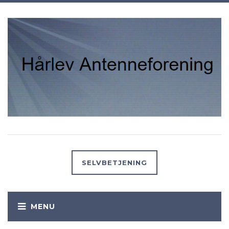
SELVBETJENING