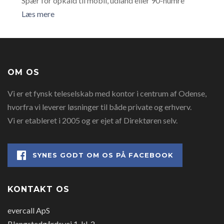
Spær for opkald til mobil, udland eller 90-numre
Læs mere
OM OS
Vi er et fynsk teleselskab med kontor i centrum af Odense,
hvorfra vi leverer løsninger til både private og erhverv.
Vi er etableret i 2005 og er ejet af Direktøren selv.
SYNES GODT OM OS PÅ FACEBOOK
KONTAKT OS
evercall ApS
Blangstedgårdsvej 1, kl. 2,