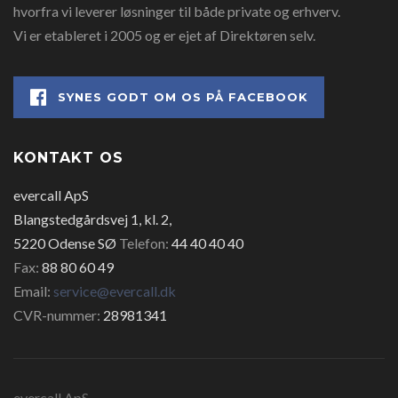
hvorfra vi leverer løsninger til både private og erhverv.
Vi er etableret i 2005 og er ejet af Direktøren selv.
SYNES GODT OM OS PÅ FACEBOOK
KONTAKT OS
evercall ApS
Blangstedgårdsvej 1, kl. 2,
5220 Odense SØ
Telefon:
44 40 40 40
Fax:
88 80 60 49
Email:
service@evercall.dk
CVR-nummer:
28981341
evercall ApS