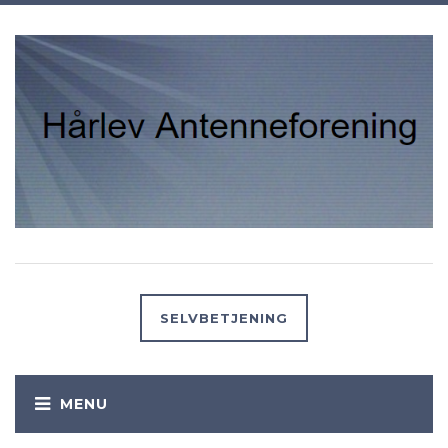
SELVBETJENING